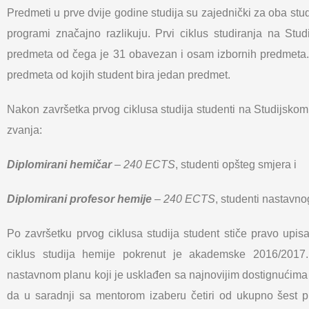
Predmeti u prve dvije godine studija su zajednički za oba studi
programi značajno razlikuju. Prvi ciklus studiranja na St
predmeta od čega je 31 obavezan i osam izbornih predmeta.
predmeta od kojih student bira jedan predmet.
Nakon završetka prvog ciklusa studija studenti na Studijsk
zvanja:
Diplomirani hemičar
– 240 ECTS
, studenti opšteg smjera i
Diplomirani profesor hemije
– 240 ECTS
, studenti nastavn
Po završetku prvog ciklusa studija student stiče pravo upisa
ciklus studija hemije pokrenut je akademske 2016/201
nastavnom planu koji je usklađen sa najnovijim dostignućima
da u saradnji sa mentorom izaberu četiri od ukupno šest p