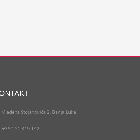
ONTAKT
Mladena Stojanovića 2, Banja Luka
+387 51 319 142