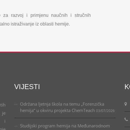
e za razvoj i primjenu naučnih i stručnih
lno istraživanje iz oblasti hemije.
VIJESTI
K
Održana ljetnja škola na temu „Forenzička
tih
hemija“ u okviru projekta ChemTeach
03/07/2026
 je
u i
Studijski program hemija na Međunarodnom
nje