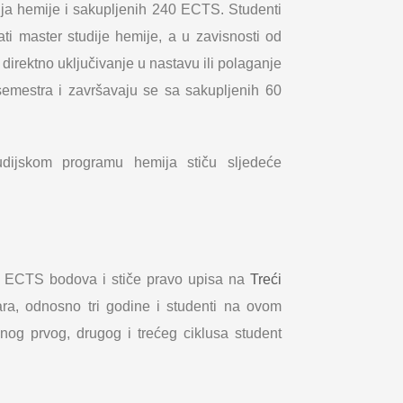
ija hemije i sakupljenih 240 ECTS. Studenti
ti master studije hemije, a u zavisnosti od
irektno uključivanje u nastavu ili polaganje
 semestra i završavaju se sa sakupljenih 60
udijskom programu hemija stiču sljedeće
00 ECTS bodova i stiče pravo upisa na
Treći
tara, odnosno tri godine i studenti na ovom
g prvog, drugog i trećeg ciklusa student