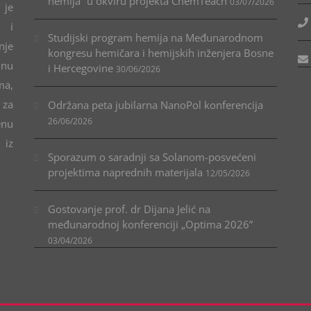
hemija“ u okviru projekta ChemTeach
03/07/2026
 je
u i
Studijski program hemija na Međunarodnom
nje
kongresu hemičara i hemijskih inženjera Bosne
lnu
i Hercegovine
30/06/2026
ma,
 za
Održana peta jubilarna NanoPol konferencija
26/06/2026
enu
 iz
Sporazum o saradnji sa Solanom-posvećeni
projektima naprednih materijala
12/05/2026
Gostovanje prof. dr Dijana Jelić na
međunarodnoj konferenciji „Optima 2026”
03/04/2026