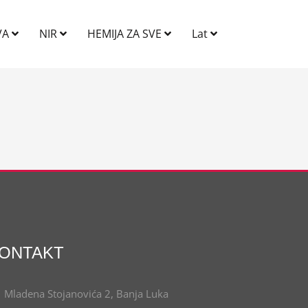
VA
NIR
HEMIJA ZA SVE
Lat
ONTAKT
Mladena Stojanovića 2, Banja Luka