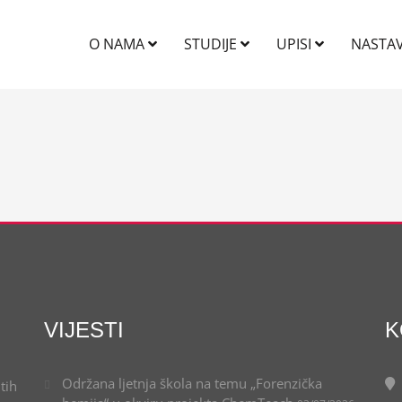
O NAMA
STUDIJE
UPISI
NASTA
VIJESTI
K
Održana ljetnja škola na temu „Forenzička
tih