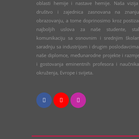
oblasti hemije i nastave hemije. Naša vizija
društvo i zajednica zasnovana na znanj
obrazovanju, a tome doprinosimo kroz postiza
najboljih uslova za naše studente, sta
komunikaciju sa osnovnim i srednjim škola
saradnju sa industrijom i drugim poslodavcima
naše diplomce, međunarodne projekte i razmj
i gostovanja eminentnih profesora i naučnika
okruženja, Evrope i svijeta.