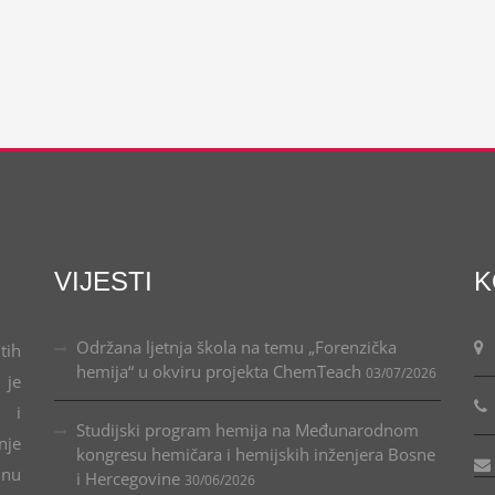
VIJESTI
K
Održana ljetnja škola na temu „Forenzička
tih
hemija“ u okviru projekta ChemTeach
03/07/2026
 je
u i
Studijski program hemija na Međunarodnom
nje
kongresu hemičara i hemijskih inženjera Bosne
lnu
i Hercegovine
30/06/2026