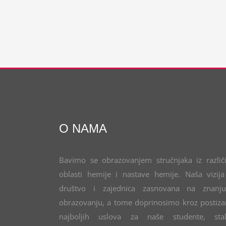
O NAMA
Bavimo se obrazovanjem stručnjaka iz različi
oblasti hemije i nastave hemije. Naša vizija
društvo i zajednica zasnovana na znanj
obrazovanju, a tome doprinosimo kroz postiza
najboljih uslova za naše studente, sta