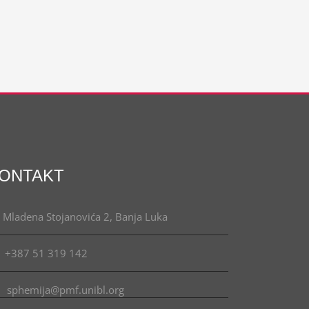
ONTAKT
Mladena Stojanovića 2, Banja Luka
+387 51 319 142
sphemija@pmf.unibl.org