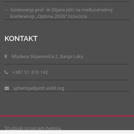
Gostovanje prof. dr Dijana Jelić na međunarodnoj
konferenciji „Optima 2026”
03/04/2026
KONTAKT
Mladena Stojanovića 2, Banja Luka
+387 51 319 142
sphemija@pmf.unibl.org
Studijski program hemija