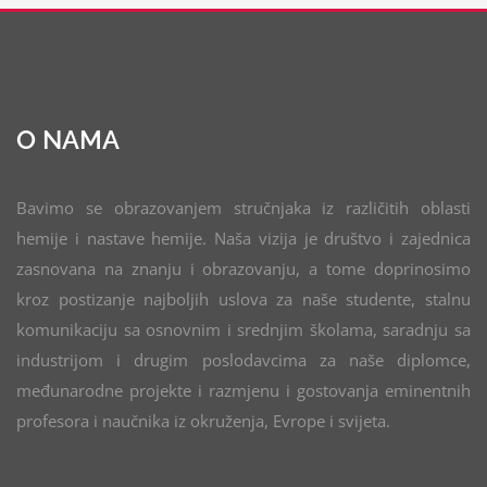
O NAMA
Bavimo se obrazovanjem stručnjaka iz različitih oblasti
hemije i nastave hemije. Naša vizija je društvo i zajednica
zasnovana na znanju i obrazovanju, a tome doprinosimo
kroz postizanje najboljih uslova za naše studente, stalnu
komunikaciju sa osnovnim i srednjim školama, saradnju sa
industrijom i drugim poslodavcima za naše diplomce,
međunarodne projekte i razmjenu i gostovanja eminentnih
profesora i naučnika iz okruženja, Evrope i svijeta.