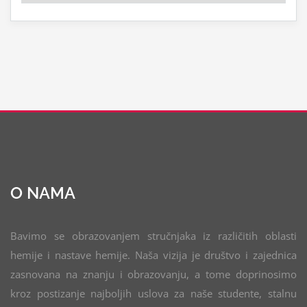
O NAMA
Bavimo se obrazovanjem stručnjaka iz različitih oblasti
hemije i nastave hemije. Naša vizija je društvo i zajednica
zasnovana na znanju i obrazovanju, a tome doprinosimo
kroz postizanje najboljih uslova za naše studente, stalnu