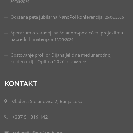
30/06/2026
Održana peta jubilarna NanoPol konferencija
26/06/2026
Sporazum o saradnji sa Solanom-posvećeni projektima
naprednih materijala
12/05/2026
Gostovanje prof. dr Dijana Jelić na međunarodnoj
konferenciji „Optima 2026”
03/04/2026
KONTAKT
Mladena Stojanovića 2, Banja Luka
+387 51 319 142
sphemija@pmf.unibl.org