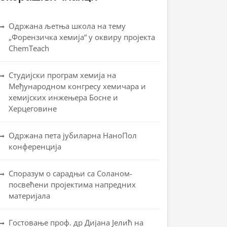
Одржана љетња школа на тему
„Форензичка хемија“ у оквиру пројекта
ChemTeach
Студијски програм хемија на
Међународном конгресу хемичара и
хемијских инжењера Босне и
Херцеговине
Одржана пета јубиларна НаноПол
конференција
Споразум о сарадњи са Соланом-
посвећени пројектима напредних
материјала
Гостовање проф. др Дијана Јелић на