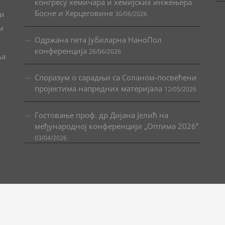
конгресу хемичара и хемијских инжењера
Босне и Херцеговине
 и
30/06/2026
и
Одржана пета јубиларна НаноПол
конференција
26/06/2026
ња
Споразум о сарадњи са Соланом-посвећени
пројектима напредних материјала
12/05/2026
Гостовање проф. др Дијана Јелић на
међународној конференцији „Оптима 2026”
03/04/2026