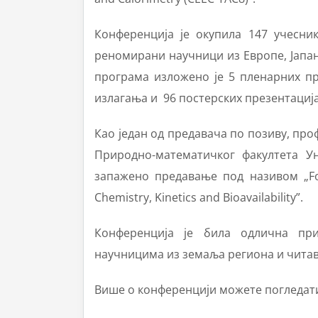
Конференција је окупила 147 учесни
реномирани научници из Европе, Јапана
програма изложено је 5 пленарних пр
излагања и 96 постерских презентација
Као један од предавача по позиву, проф
Природно-математичког факултета У
запажено предавање под називом „Form
Chemistry, Kinetics and Bioavailability”.
Конференција је била одлична пр
научницима из земаља региона и читаво
Више о конференцији можете погледат