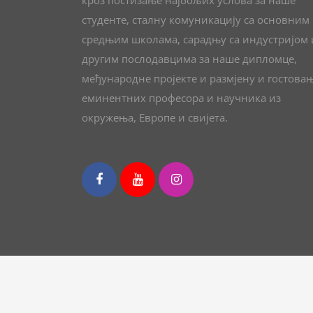
кроз постизање најбољих услова за наше
студенте, сталну комуникацију са основним
средњим школама, сарадњу са индустријом 
другим послодавцима за наше дипломце,
међународне пројекте и размјену и гостова
еминентних професора и научника из
окружења, Европе и свијета.
Студијски програм хемија