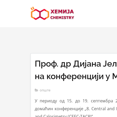
Проф. др Дијана Ј
на конференцији у 
опште
У периоду од 15. до 19. септембра 
домаћин конференције „8. Central and 
and Calorimetry (CEEC-TAC8)”.