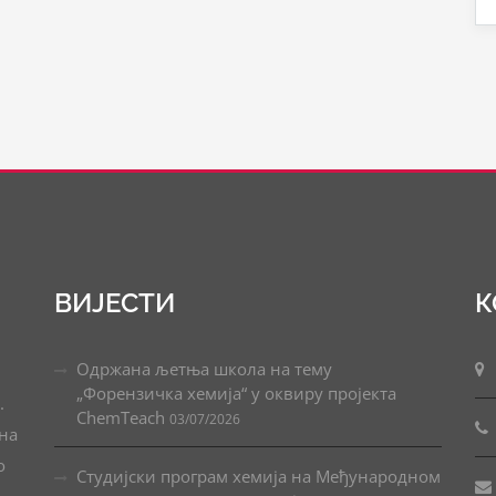
ВИЈЕСТИ
К
Одржана љетња школа на тему
„Форензичка хемија“ у оквиру пројекта
.
ChemTeach
03/07/2026
ана
о
Студијски програм хемија на Међународном