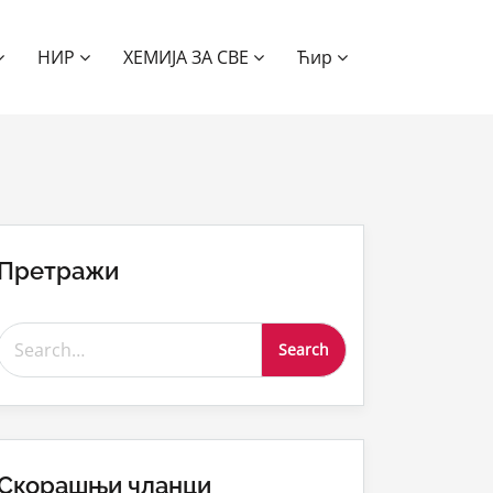
НИР
ХЕМИЈА ЗА СВЕ
Ћир
Претражи
Search for:
Скорашњи чланци