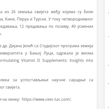
ка из 26 земаља свијета међу којима су били
, Кине, Перуа и Турске. У току четвородневног
едавања, 12 предавања по позиву, 40 усмених
.
 др. Дијана Јелић са Студијског програма хемија
ниверзитета у Бањој Луци, одржала је веома
ulating Vitamin D Supplements: Insights into
илика за успостављање научне сарадње са
г свијета.
и на линку:
https://www.ceec-tac.com/
.