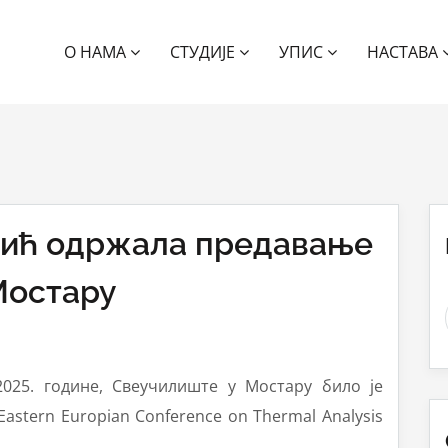
О НАМА
СТУДИЈЕ
УПИС
НАСТАВА
елић одржала предавање
Мостару
2025. године, Свеучилиште у Мостару било je
Eastern Europian Conference on Thermal Analysis