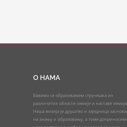
О НАМА
Бавимо се образовањем стручњака из
различитих области хемије и наставе хемије
Наша визија је друштво и заједница заснов
на знању и образовању, а томе доприносим