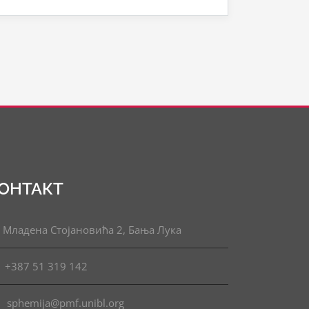
ОНТАКТ
Младена Стојановића 2, Бања Лука
+387 51 319 142
sphemija@pmf.unibl.org