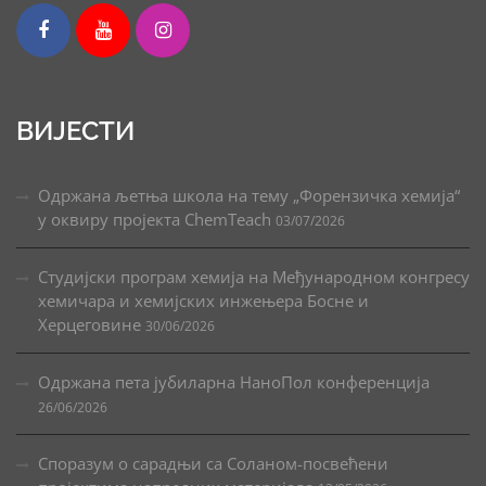
ВИЈЕСТИ
Одржана љетња школа на тему „Форензичка хемија“
у оквиру пројекта ChemTeach
03/07/2026
Студијски програм хемија на Међународном конгресу
хемичара и хемијских инжењера Босне и
Херцеговине
30/06/2026
Одржана пета јубиларна НаноПол конференција
26/06/2026
Споразум о сарадњи са Соланом-посвећени