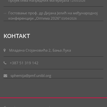
пројектима напредних материјала
12/05/2026
Гостовање проф. др Дијана Јелић на међународној
конференцији „Оптима 2026”
03/04/2026
КОНТАКТ
Младена Стојановића 2, Бања Лука
+387 51 319 142
sphemija@pmf.unibl.org