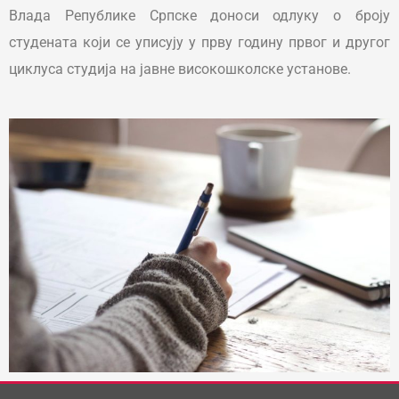
Влада Републике Српске доноси одлуку о броју
студената који се уписују у прву годину првог и другог
циклуса студија на јавне високошколске установе.