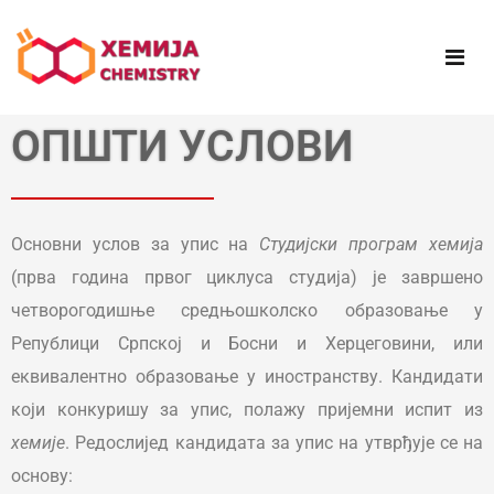
ОПШТИ УСЛОВИ
Основни услов за упис на
Студијски програм хемија
(прва година првог циклуса студија) је завршено
четворогодишње средњошколско образовање у
Републици Српској и Босни и Херцеговини, или
еквивалентно образовање у иностранству. Кандидати
који конкуришу за упис, полажу пријемни испит из
хемије
. Редослијед кандидата за упис на утврђује се на
основу: