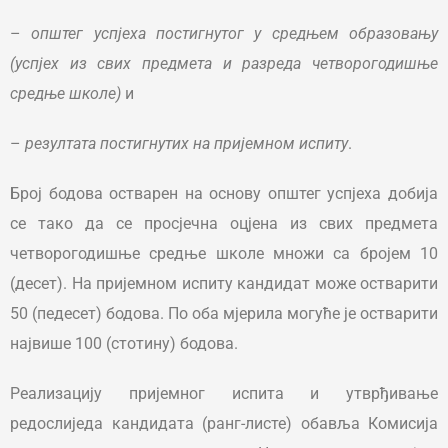
–
општег успјеха постигнутог у средњем образовању
(успјех из свих предмета и разреда четворогодишње
средње школе)
и
–
резултата постигнутих на пријемном испиту
.
Број бодова остварен на основу општег успјеха добија
се тако да се просјечна оцјена из свих предмета
четворогодишње средње школе множи са бројем 10
(десет). На пријемном испиту кандидат може остварити
50 (педесет) бодова. По оба мјерила могуће је остварити
највише 100 (стотину) бодова.
Реализацију пријемног испита и утврђивање
редослиједа кандидата (ранг-листе) обавља Комисија