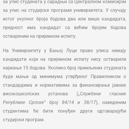
за упис студената у сарадњи са Централном комисијом
за упис на студијске програме универзитета. У случају
истог укупног броја бодова два или више кандидата,
предност има кандидат са већим бројем бодова
оствареним на пријемном испиту.
На Универзитету у Бањој Луци право уписа немају
кандидати који на пријемном испиту нису остварили
најмање 15 бодова. Уколико број примљених студената
буде мањи од минимума утврђеног Правилником о
стандардима и нормативима за финансирање јавних
високошколских установа („
Службени гласник
Републике Српске“ број 84/14 и 38/17
), наведеним
студентима ће бити понуђен други одговарајући
студијски програм.