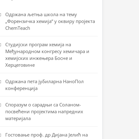
Одржана љетња школа на тему
„Форензичка хемија“ у оквиру пројекта
ChemTeach
Студијски програм хемија на
Међународном конгресу хемичара и
хемијских инжењера Босне и
Херцеговине
Одржана пета јубиларна НаноПол
конференција
Споразум о сарадњи са Соланом-
посвећени пројектима напредних
материјала
Гостовање проф. др Дијана Јелић на