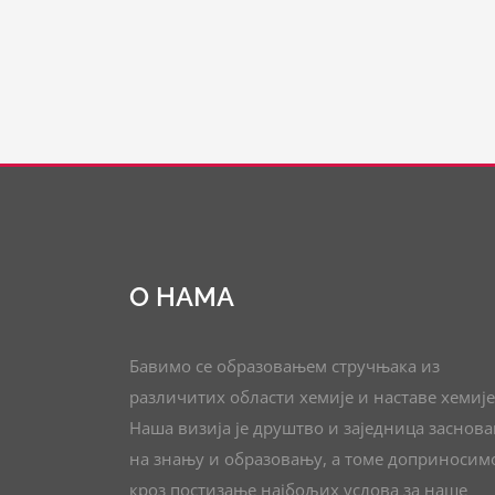
О НАМА
Бавимо се образовањем стручњака из
различитих области хемије и наставе хемије
Наша визија је друштво и заједница заснов
на знању и образовању, а томе доприносим
кроз постизање најбољих услова за наше