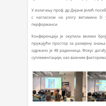
У излагању проф. др Дијане Јелић посеб
с нагласком на улогу витамина D 
перформанси.
Конференција је окупила велики број
пружајући простор за размјену знања 
одржано је 48 радионица. Фокус догађ
суплементацији, као важним факторима