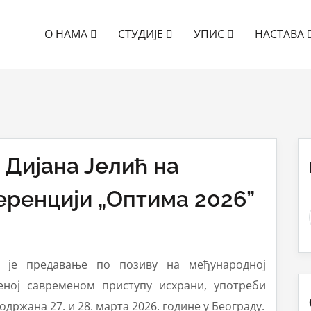
О НАМА
СТУДИЈЕ
УПИС
НАСТАВА
 Дијана Јелић на
ренцији „Оптима 2026”
 је предавање по позиву на међународној
еној савременом приступу исхрани, употреби
одржана 27. и 28. марта 2026. године у Београду.