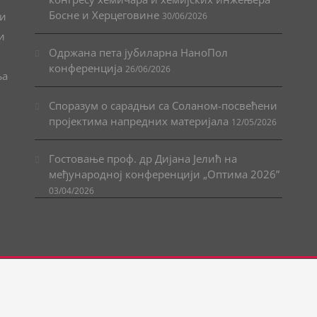
Босне и Херцеговине
 и
30/06/2026
и
Одржана пета јубиларна НаноПол
конференција
26/06/2026
ња
Споразум о сарадњи са Соланом-посвећени
пројектима напредних материјала
12/05/2026
Гостовање проф. др Дијана Јелић на
међународној конференцији „Оптима 2026”
03/04/2026