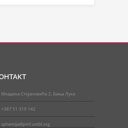
ОНТАКТ
Младена Стојановића 2, Бања Лука
+387 51 319 142
sphemija@pmf.unibl.org