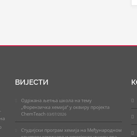
ВИЈЕСТИ
К
Одржана љетња школа на тему
„Форензичка хемија“ у оквиру пројекта
.
ChemTeach
03/07/2026
ана
о
Студијски програм хемија на Међународном
конгресу хемичара и хемијских инжењера