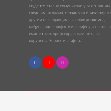
студенте, сталну комуникацију са основним
средњим школама, сарадњу са индустријом 
другим послодавцима за наше дипломце,
међународне пројекте и размјену и гостова
еминентних професора и научника из
окружења, Европе и свијета.
Студијски програм хемија