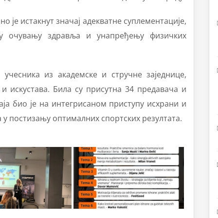
но је истакнут значај адекватне суплементације,
у очувању здравља и унапређењу физичких
 учесника из академске и стручне заједнице,
и искустава. Била су присутна 34 предавача и
аја био је на интегрисаном приступу исхрани и
 у постизању оптималних спортских резултата.