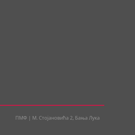
ПМФ
|
М. Стојановића 2,
Бања Лука