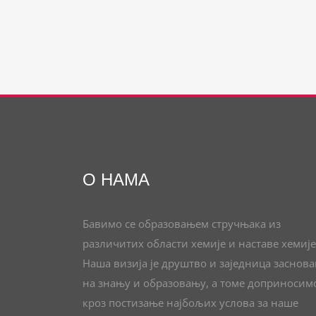
О НАМА
Бавимо се образовањем стручњака из
различитих области хемије и наставе хемије
Наша визија је друштво и заједница заснов
на знању и образовању, а томе доприносим
кроз постизање најбољих услова за наше