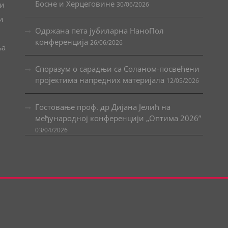
Босне и Херцеговине
 и
30/06/2026
и
Одржана пета јубиларна НаноПол
конференција
26/06/2026
ња
Споразум о сарадњи са Соланом-посвећени
пројектима напредних материјала
12/05/2026
Гостовање проф. др Дијана Јелић на
међународној конференцији „Оптима 2026”
03/04/2026