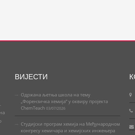
ВИЈЕСТИ
К
Одржана љетња школа на тему
„Форензичка хемија“ у оквиру пројекта
.
ChemTeach
03/07/2026
ана
о
Студијски програм хемија на Међународном
конгресу хемичара и хемијских инжењера