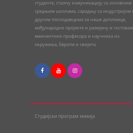
студенте, сталну комуникацију са основним
средњим школама, сарадњу са индустријом 
другим послодавцима за наше дипломце,
међународне пројекте и размјену и гостова
еминентних професора и научника из
окружења, Европе и свијета.
Студијски програм хемија