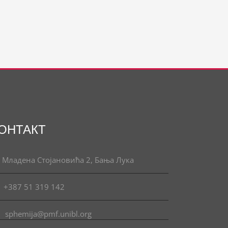
ОНТАКТ
Младена Стојановића 2, Бања Лука
+387 51 319 142
sphemija@pmf.unibl.org