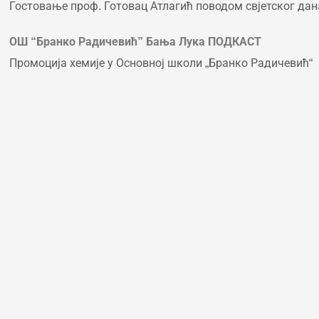
Гостовање проф. Готовац Атлагић поводом свјетског дана
ОШ “Бранко Радичевић” Бања Лука ПОДКАСТ
Промоција хемије у Основној школи „Бранко Радичевић“