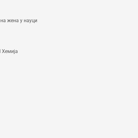
на жена у науци
П Хемија