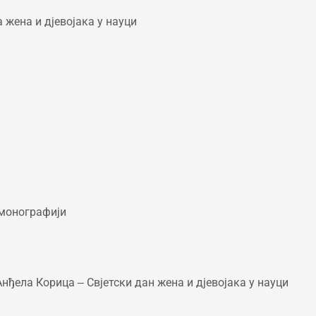
 жена и дјевојака у науци
монографији
нђела Корица – Свјетски дан жена и дјевојака у науци