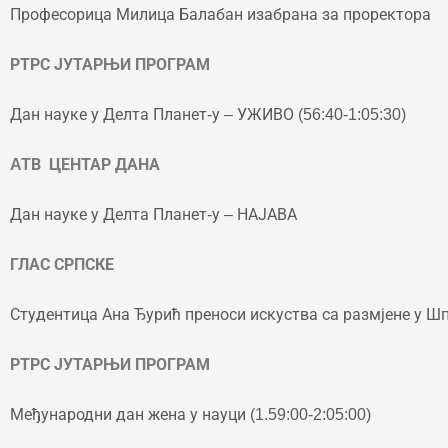
Професорица Милица Балабан изабрана за проректора
РТРС ЈУТАРЊИ ПРОГРАМ
Дан науке у Делта Планет-у – УЖИВО (56:40-1:05:30)
ATВ ЦЕНТАР ДАНА
Дан науке у Делта Планет-у – НАЈАВА
ГЛАС СРПСКЕ
Студентица Ана Ђурић преноси искуства са размјене у Ш
РТРС ЈУТАРЊИ ПРОГРАМ
Међународни дан жена у науци (1.59:00-2:05:00)