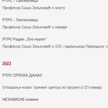
РТРС – Свезналица
Професор Саша Зељковић о злату
РТРС – Свезналица
Професор Саша Зељковић о хемији
РТРС Радио „Ехо науке“
Професор Саша Зељковић о 155. годишњици Периодног с
2023
РТРС СРПСКА ДАНАС
Отварање новог тренинг центра из пројекта СП хемија
НЕЗАВИСНЕ новине