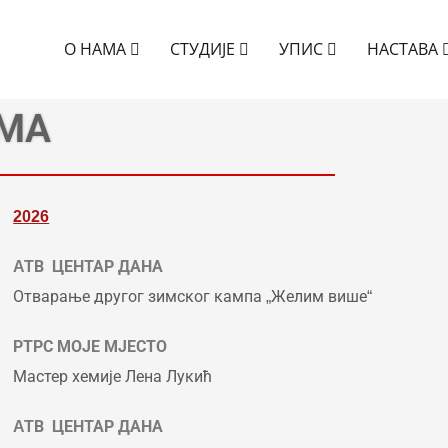
О НАМА
СТУДИЈЕ
УПИС
НАСТАВА
ИМА
2026
ATВ ЦЕНТАР ДАНА
Отварање другог зимског кампа „Желим више“
РТРС МОЈЕ МЈЕСТО
Мастер хемије Лена Лукић
ATВ ЦЕНТАР ДАНА