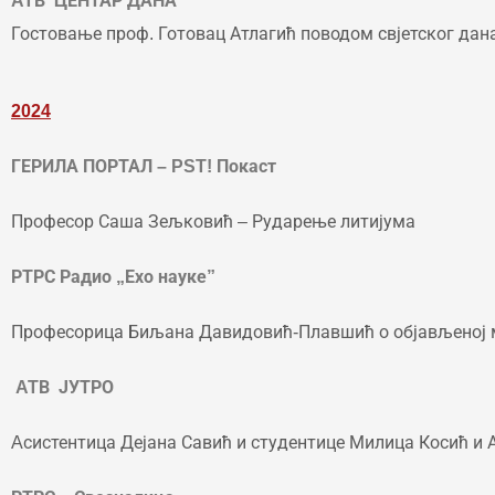
ATВ ЦЕНТАР ДАНА
Гостовање проф. Готовац Атлагић поводом свјетског дана
2024
ГЕРИЛА ПОРТАЛ – PST! Покаст
Професор Саша Зељковић – Рударење литијума
РТРС Радио „Ехо науке”
Професорица Биљана Давидовић-Плавшић о објављеној 
ATВ ЈУТРО
Aсистентица Дејана Савић и студентице Милица Косић и А