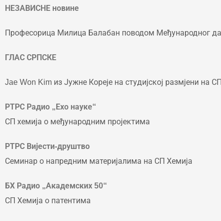
НЕЗАВИСНЕ новине
Професорица Милица Балабан поводом Међународног да
ГЛАС СРПСКЕ
Jae Won Kim из Јужне Кореје на студијској размјени на С
РТРС Радио „Ехо науке“
СП хемија о међународним пројектима
РТРС Вијести-друштво
Семинар о напредним материјалима на СП Хемија
БХ Радио „Академских 50“
СП Хемија о патентима