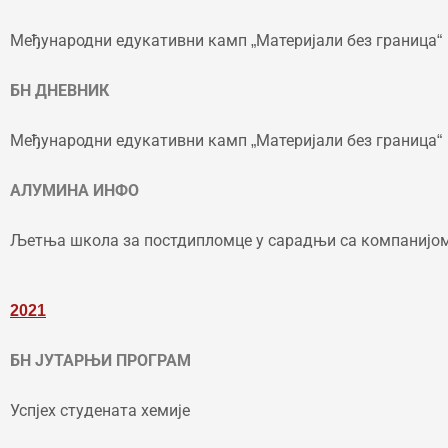
Међународни едукативни камп „Материјали без граница“
БН ДНЕВНИК
Међународни едукативни камп „Материјали без граница“
АЛУМИНА ИНФО
Љетња школа за постдипломце у сарадњи са компанијо
202
1
БН
ЈУТАРЊИ ПРОГРАМ
Успјех студената хемије