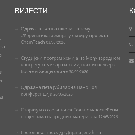
ВИЈЕСТИ
К
Одржана љетња школа на тему
„Форензичка хемија“ у оквиру пројекта
.
ChemTeach
03/07/2026
ана
о
Студијски програм хемија на Међународном
конгресу хемичара и хемијских инжењера
Босне и Херцеговине
 и
30/06/2026
и
Одржана пета јубиларна НаноПол
конференција
26/06/2026
ња
Споразум о сарадњи са Соланом-посвећени
пројектима напредних материјала
12/05/2026
Гостовање проф. др Дијана Јелић на