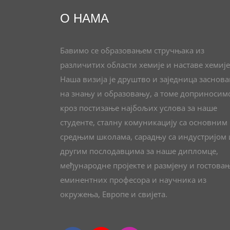
О НАМА
Бавимо се образовањем стручњака из
различитих области хемије и наставе хемије
Наша визија је друштво и заједница заснов
на знању и образовању, а томе доприносим
кроз постизање најбољих услова за наше
студенте, сталну комуникацију са основним
средњим школама, сарадњу са индустријом 
другим послодавцима за наше дипломце,
међународне пројекте и размјену и гостова
еминентних професора и научника из
окружења, Европе и свијета.