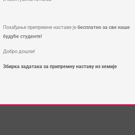
Похађање припремне наставе је
бесплатно за све наше
будуће студенте!
Добро дошли!
Збирка задатака за припремну наставу из хемије