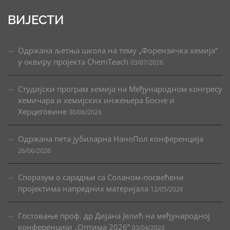
ВИЈЕСТИ
Одржана љетња школа на тему „Форензичка хемија“
у оквиру пројекта ChemTeach
03/07/2026
Студијски програм хемија на Међународном конгресу
хемичара и хемијских инжењера Босне и
Херцеговине
30/06/2026
Одржана пета јубиларна НаноПол конференција
26/06/2026
Споразум о сарадњи са Соланом-посвећени
пројектима напредних материјала
12/05/2026
Гостовање проф. др Дијана Јелић на међународној
конференцији „Оптима 2026”
03/04/2026