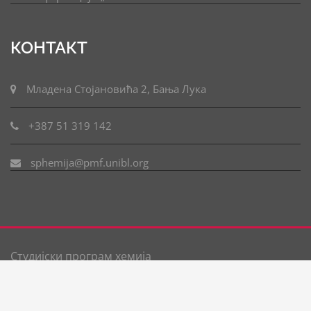
КОНТАКТ
Младена Стојановића 2, Бања Лука
+387 51 319 142
sphemija@pmf.unibl.org
Студијски програм хемија
ПМФ
|
М. Стојановића 2,
Бања Лука