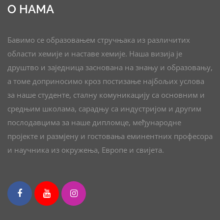
О НАМА
Бавимо се образовањем стручњака из различитих
области хемије и наставе хемије. Наша визија је
друштво и заједница заснована на знању и образовању,
а томе доприносимо кроз постизање најбољих услова
за наше студенте, сталну комуникацију са основним и
средњим школама, сарадњу са индустријом и другим
послодавцима за наше дипломце, међународне
пројекте и размјену и гостовања еминентних професора
и научника из окружења, Европе и свијета.