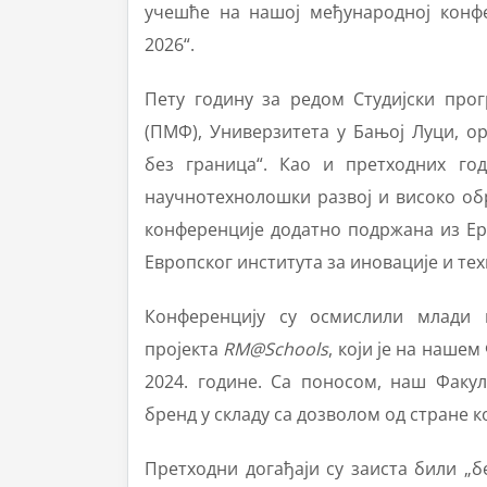
учешће на нашој међународној конфе
2026“.
Пету годину за редом Студијски про
(ПМФ), Универзитета у Бањој Луци, ор
без граница“. Као и претходних го
научнотехнолошки развој и високо обр
конференције додатно подржана из Ер
Европског института за иновације и тех
Конференцију су осмислили млади 
пројекта
RM@Schools
, који је на наше
2024. године. Са поносом, наш Факу
бренд у складу са дозволом од стране 
Претходни догађаји су заиста били „б