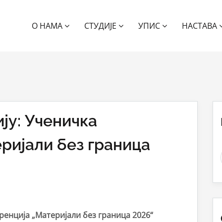
О НАМА
СТУДИЈЕ
УПИС
НАСТАВА
ју: Ученичка
ријали без граница
ренција „Материјали без граница 202
6
“