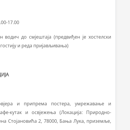
00-17.00
н водич до смјештаја (предвиђен је хостелски
 гостију и реда пријављивања)
ЦИЈА
овјера и припрема постера, умрежавање и
афе-кутак и освјежења (Локација: Природно-
на Стојановића 2, 78000, Бања Лука, приземље,