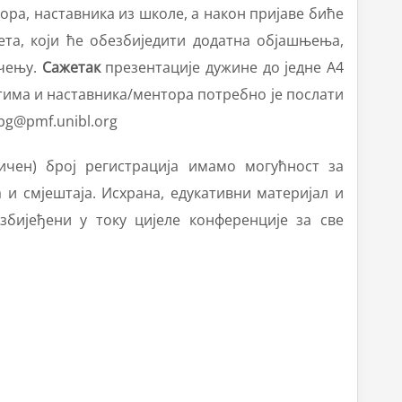
ора, наставника из школе, а након пријаве биће
та, који ће обезбиједити додатна објашњења,
ичењу.
Сажетак
презентације дужине до једне А4
тима и наставника/ментора потребно је послати
g@pmf.unibl.org
чен) број регистрација имамо могућност за
 и смјештаја. Исхрана, едукативни материјал и
збијеђени у току цијеле конференције за све