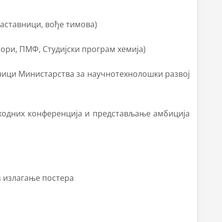
наставници, вође тимова)
тори, ПМФ, Студијски програм хемија)
вници Министарства за научнотехнолошки развој
тходних конференција и представљање амбиција
з излагање постера