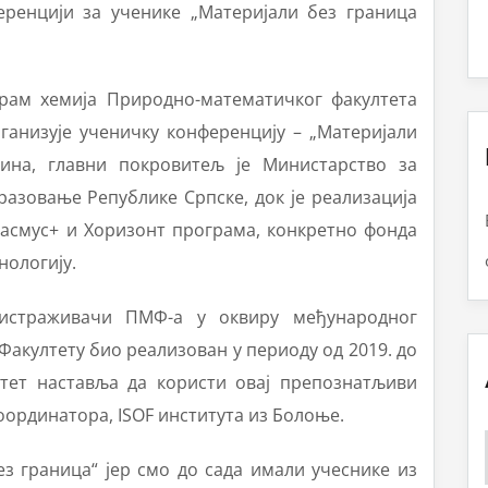
ренцији за ученике „Материјали без граница
грам хемија Природно-математичког факултета
ганизује ученичку конференцију – „Материјали
дина, главни покровитељ је Министарство за
азовање Републике Српске, док је реализација
асмус+ и Хоризонт програмa, конкретно фонда
нологију
.
истраживачи ПМФ-а у оквиру међународног
м Факултету био реализован у периоду од 2019. до
лтет наставља да користи овај препознатљиви
координатора,
ISOF
института из Болоње.
ез граница“ јер смо до сада имали учеснике из