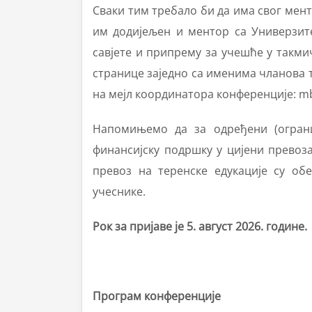
Сваки тим требало би да има свог мент
им додијељен и ментор са Универзите
савјете и припрему за учешће у такм
странице заједно са именима чланова 
на мејл координатора конференције:
mb
Напомињемо да за одређени (ограни
финансијску подршку у цијени превоза
превоз на теренске едукације су обе
учеснике.
Рок за пријаве је
5. август 2026. године.
Програм конференције