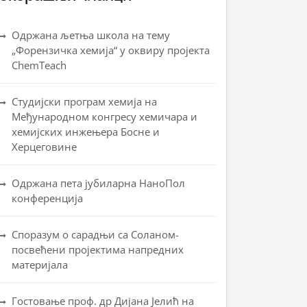
Одржана љетња школа на тему
„Форензичка хемија“ у оквиру пројекта
ChemTeach
Студијски програм хемија на
Међународном конгресу хемичара и
хемијских инжењера Босне и
Херцеговине
Одржана пета јубиларна НаноПол
конференција
Споразум о сарадњи са Соланом-
посвећени пројектима напредних
материјала
Гостовање проф. др Дијана Јелић на