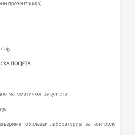
јени презентација)
штају
ЈСКА ПОСЈЕТА
дно-математичког факултета
ијe
жењерима, обилазак лабораторија за контролу