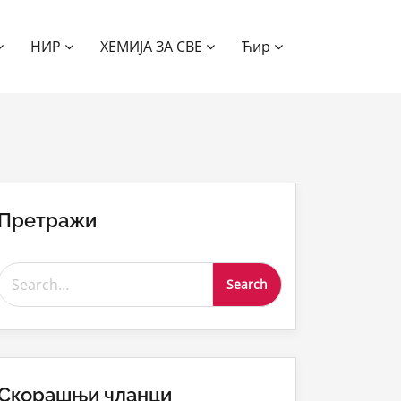
НИР
ХЕМИЈА ЗА СВЕ
Ћир
Претражи
Search for:
Скорашњи чланци