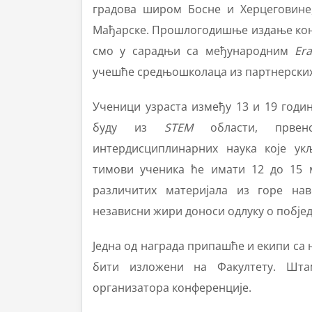
градова широм Босне и Херцеговине
Мађарске. Прошлогодишње издање конфе
смо у сарадњи са међународним
Er
учешће средњошколаца из партнерских
Ученици узраста између 13 и 19 годин
буду из
STEM
области, првенс
интердисциплинарних наука које ук
тимови ученика ће имати 12 до 15 м
различитих материјала из горе на
независни жири доноси одлуку о побјед
Једна од награда припашће и екипи са 
бити изложени на Факултету. Шта
организатора конференције.