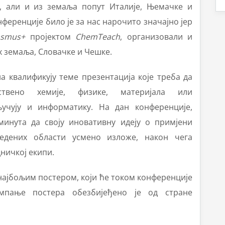
, али и из земаља попут Италије, Њемачке и
ренције било је за нас нарочито значајно јер
asmus+
пројектом
ChemTeach
, организовали и
 земаља, Словачке и Чешке.
а квалификују теме презентација које треба да
твено хемије, физике, материјала или
ључују и информатику. На дан конференције,
инута да своју иновативну идеју о примјени
ведених области усмено изложе, након чега
ничкој екипи.
најбољим постером, који ће током конференције
мпање постера обезбијеђено је од стране