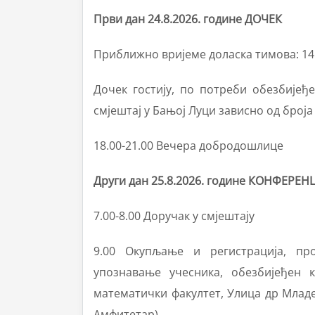
Први дан 2
4.
8.202
6
. године ДОЧЕК
Приближно вријеме доласка тимова: 14.
Дочек гостију, по потреби обезбијеђе
смјештај у Бањој Луци зависно од броја
18.00-21.00 Вечера добродошлице
Други дан 25.8.2026. године КОНФЕРЕН
7.00-8.00 Доручак у смјештају
9.00 Окупљање и регистрација, пр
упознавање учесника, обезбијеђен к
математички факултет, Улица др Младе
Амфитетар)