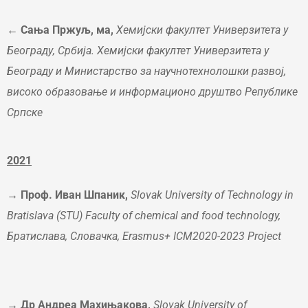
← Сања Пржуљ, ма,
Хемијски факултет Универзитета у
Београду, Србија. Хемијски факултет Универзитета у
Београду и Mинистарство за научнотехнолошки развој,
високо образовање и информационо друштво
Републике
Српске
202
1
→ Проф. Иван Шпаник,
Slovak University of Technology in
Bratislava (STU)
Faculty of chemical and food technology
,
Братислава, Словачка,
Erasmus+
ICM2020-2023 Project
→ Др Андреа
Махињакова
,
Slovak University of