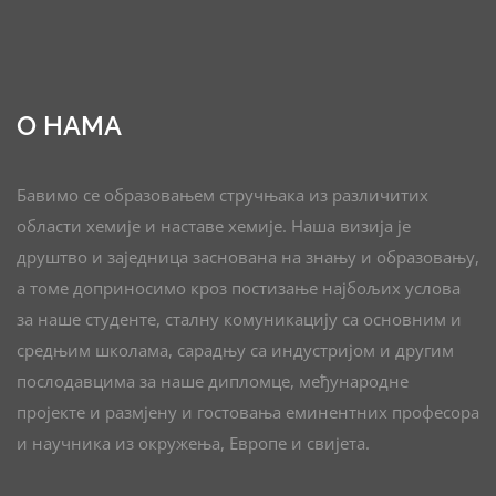
О НАМА
Бавимо се образовањем стручњака из различитих
области хемије и наставе хемије. Наша визија је
друштво и заједница заснована на знању и образовању,
а томе доприносимо кроз постизање најбољих услова
за наше студенте, сталну комуникацију са основним и
средњим школама, сарадњу са индустријом и другим
послодавцима за наше дипломце, међународне
пројекте и размјену и гостовања еминентних професора
и научника из окружења, Европе и свијета.