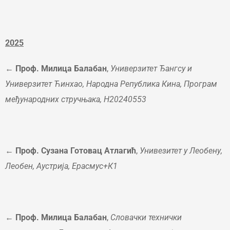
2025
←
Проф. Милица Балабан
,
Универзитет Ђангсу и
Универзитет Ћинхао, Народна Република Кина, Програм
међународних стручњака, H20240553
←
Проф. Сузана Готовац Атлагић
,
Унивезитет у Леобену,
Леобен, Аустрија, Ерасмус+К1
←
Проф. Милица Балабан
,
Словачки технички