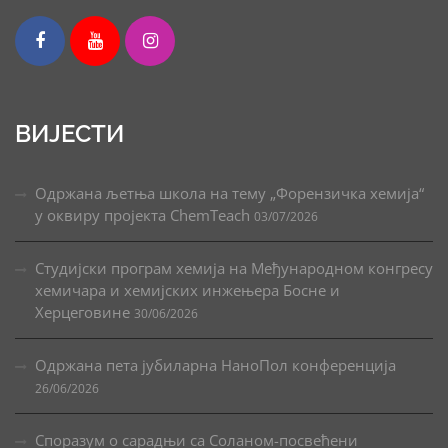
ВИЈЕСТИ
Одржана љетња школа на тему „Форензичка хемија“
у оквиру пројекта ChemTeach
03/07/2026
Студијски програм хемија на Међународном конгресу
хемичара и хемијских инжењера Босне и
Херцеговине
30/06/2026
Одржана пета јубиларна НаноПол конференција
26/06/2026
Споразум о сарадњи са Соланом-посвећени