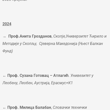
2024
→
Проф.Анита Грозданов
,
Скопје,Универзитет Ћирило и
Методије у Скопљу, Сјеверна Македонија (Њест Балкан
Фунд)
←
Проф. Сузана Готовац – Атлагић
.
Унивезитет у
Леобену, Леобен, Аустрија, Ерасмус+К1
←
Проф. Милица Балабан
,
Словачки технички