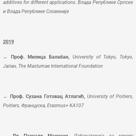
additives for different applications. Влада Републике Српске
и Влада Републике Словеније
2019
← Проф. Милица Балабан,
U
niversity of Tokyo, Tokyo,
Јапан, The Mastumae International
Foundation
←
Проф. Сузана Готовац Атлагић,
University of Poitiers,
Poitiers, Француска, Erasmus+ KA107
→ Др Паскале Масиани,
Лабораторија за хемију