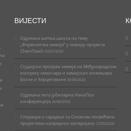
ВИЈЕСТИ
К
Одржана љетња школа на тему
„Форензичка хемија“ у оквиру пројекта
.
ChemTeach
03/07/2026
ана
о
Студијски програм хемија на Међународном
конгресу хемичара и хемијских инжењера
Босне и Херцеговине
 и
30/06/2026
и
Одржана пета јубиларна НаноПол
конференција
26/06/2026
ња
Споразум о сарадњи са Соланом-посвећени
пројектима напредних материјала
12/05/2026