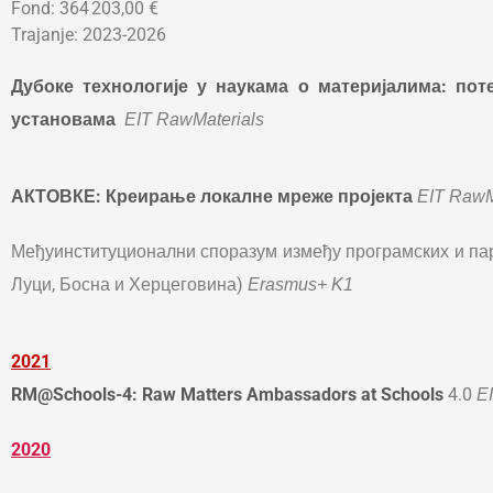
Fond: 364 203,00 €
Trajanje: 2023-2026
Дубоке технологије
у наукама о материјалима: пот
установама
EIT RawMaterials
АКТОВКЕ: Креирање локалне мреже пројекта
EIT RawM
Међуинституционални споразум између програмских и пар
Луци, Босна и Херцеговина)
Erasmus+ K1
2021
RM@Schools-4: Raw Matters Ambassadors at Schools
4.0
E
2020