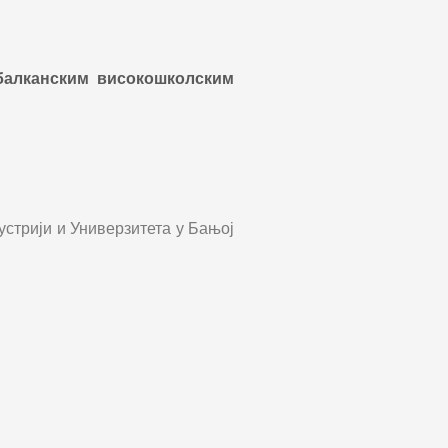
 балканским високошколским
стрији и Универзитета у Бањој