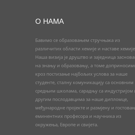
О НАМА
Бавимо се образовањем стручњака из
различитих области хемије и наставе хемије
Наша визија је друштво и заједница заснов
на знању и образовању, а томе доприносим
кроз постизање најбољих услова за наше
студенте, сталну комуникацију са основним
средњим школама, сарадњу са индустријом 
другим послодавцима за наше дипломце,
међународне пројекте и размјену и гостова
еминентних професора и научника из
окружења, Европе и свијета.