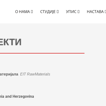
О НАМА
СТУДИЈЕ
УПИС
НАСТАВА
ЕКТИ
атеријала
EIT RawMaterials
snia and Herzegovina