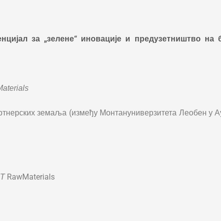
енцијал за „зелене“ иновације и предузетништво на
aterials
тнерских земаља (између Монтануниверзитета Леобен у Ау
RawMaterials
IT